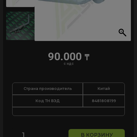
90.000
₸
с ндс
Страна производитель
Китай
Код ТН ВЭД
8481808199
В КОРЗИНУ