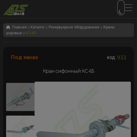
Перейти
Перейти
к
к
Главная
Каталог
Резервуарное оборудование
Краны
шаровые
КС-65
навигации
содержимому
Под заказ
код:
933
Кран сифонный КС-65