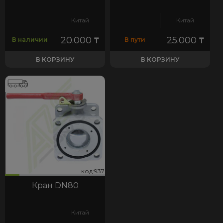
Китай
Китай
20.000
₸
25.000
₸
В наличии
В пути
В КОРЗИНУ
В КОРЗИНУ
37
код:937
код:937
Кран DN80
Китай