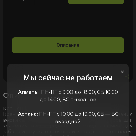
Количество
товара
Кран
сифонный
КС-65
Описание
×
Мы сейчас не работаем
Алматы:
ПН-ПТ с 9.00 до 18.00, СБ 10.00
Описание товара
до 14.00, ВС выходной
Кран сифонный КС-65
Астана:
ПН-ПТ с 10.00 до 19.00, СБ — ВС
Кран сифонный КС входит в состав оборудования
вертикальных цилиндрических резервуаров для
выходной
хранения нефтепродуктов и предназначен для
забора и спуска отстоявшейся подтоварной воды.