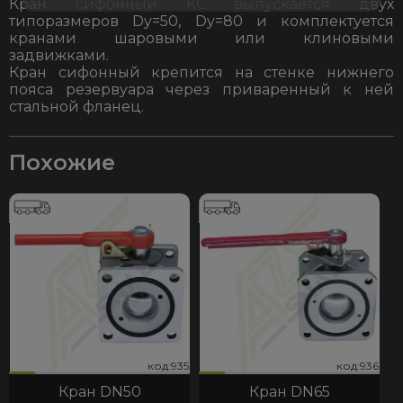
Кран сифонный КС выпускается двух
типоразмеров Dy=50, Dy=80 и комплектуется
кранами шаровыми или клиновыми
задвижками.
Кран сифонный крепится на стенке нижнего
пояса резервуара через приваренный к ней
стальной фланец.
Похожие
35
936
код:935
код:936
код:935
код:936
Кран DN50
Кран DN65