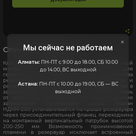
×
Мы сейчас не работаем
Описание товара
Алматы:
ПН-ПТ с 9.00 до 18.00, СБ 10.00
Клапан непромерзающий дыхательный
мембранный НДКМ-200 предназначен для
до 14.00, ВС выходной
герметизации газового пространства
резервуаров с нефтью и нефтепродуктами и
Астана:
ПН-ПТ с 10.00 до 19.00, СБ — ВС
регулирования давления в этом пространстве в
выходной
заданных пределах с целью сокращения потерь
от испарения нефтепродуктов и уменьшения
загрязнения окружающей среды. Клапан
НДКМ-200 устанавливается на крыше резервуара
через присоединительный фланец переходника
на монтажный вертикальный патрубок высотой
200-250 мм. Возможность проникновения
пламени в резервуар исключает встроенный