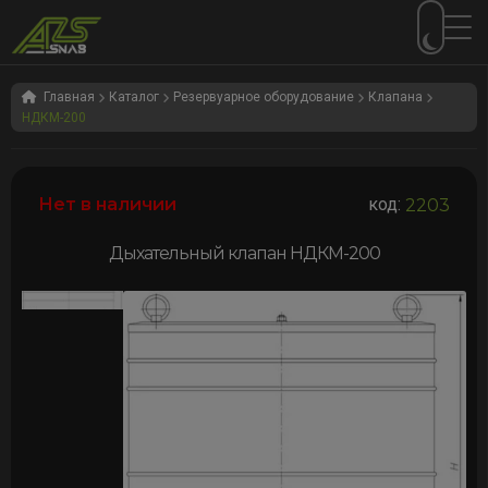
Перейти
Перейти
к
к
Главная
Каталог
Резервуарное оборудование
Клапана
НДКМ-200
навигации
содержимому
Нет в наличии
код:
2203
Дыхательный клапан НДКМ-200