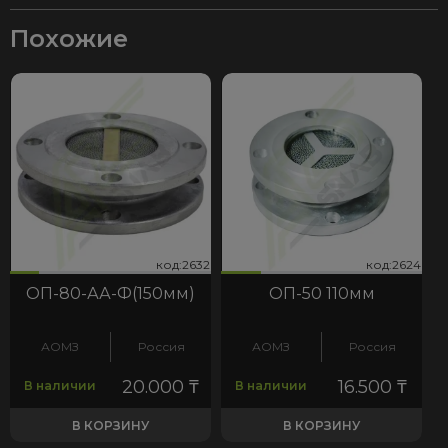
Похожие
32
624
код:2632
код:2624
код:2632
код:2624
ОП-80-АА-Ф(150мм)
ОП-50 110мм
АОМЗ
Россия
АОМЗ
Россия
20.000
₸
16.500
₸
В наличии
В наличии
В КОРЗИНУ
В КОРЗИНУ