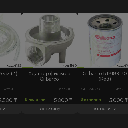
код:4180
код:1140
код:4192
код:4180
код:1140
код:4192
код:4
код:1
код:4
5мм (1")
Адаптер фильтра
Gilbarco R18189-30
Gilbarco
(Red)
Китай
Россия
GILBARCO
Китай
2.500
₸
В наличии
5.000
₸
В наличии
5.000
₸
ИНУ
В КОРЗИНУ
В КОРЗИНУ