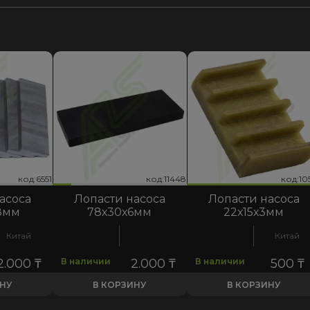
код:11448
код:10555
код:6551
код:11448
код:10555
код:6551
код:11
код:10
код:6
асоса
Лопасти насоса
Лопасти насоса
8мм
78х30х6мм
22х15х3мм
Китай
Китай
2.000
₸
В наличии
2.000
₸
В наличии
500
₸
ИНУ
В КОРЗИНУ
В КОРЗИНУ