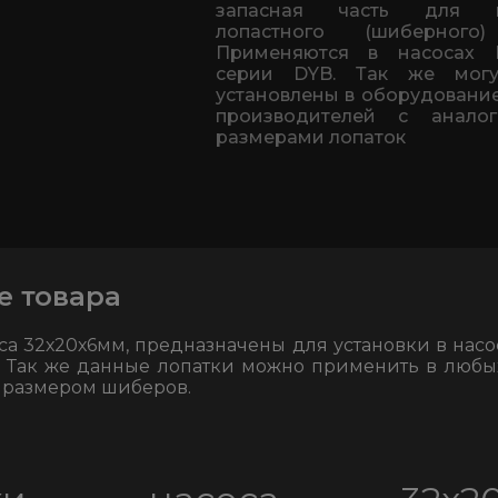
запасная часть для н
лопастного (шиберного)
Применяются в насосах 
серии DYB. Так же могу
установлены в оборудование
производителей с анало
размерами лопаток
е товара
са 32х20х6мм, предназначены для установки в насо
 Так же данные лопатки можно применить в любых
 размером шиберов.