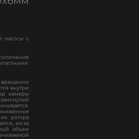
х6мм
е насосы с
исключения
опастными.
и вращении
тся внутри
мер камеры
 замкнутый
ичивается.
пониженное
ия ротора
тся, из-за
утый объём
ачиваемой