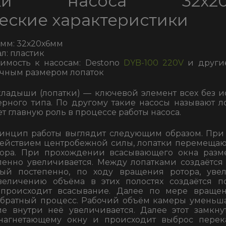
тки насоса 32х20
еские характеристики
 мм: 32х20х6мм
л: пластик
имость к насосам: Destono
DYB-100 220V
и други
чным размером лопаток
ладыши (лопатки) — ключевой элемент всех без 
рного типа. По другому такие насосы называют л
т главную роль в процессе работы насоса.
инцип работы выглядит следующим образом. Пр
действием центробежной силы, лопатки перемещаю
тора. При прохождении всасывающего окна раз
пенно увеличивается. Между лопатками создаётся
рый постепенно, по ходу вращения ротора, увел
величению объёма в этих полостях создаётся 
происходит всасывание. Далее по мере вращен
братный процесс. Рабочий объём камеры уменьшае
ие внутри неё увеличивается. Далее этот замкн
нагнетающему окну и происходит выброс перек