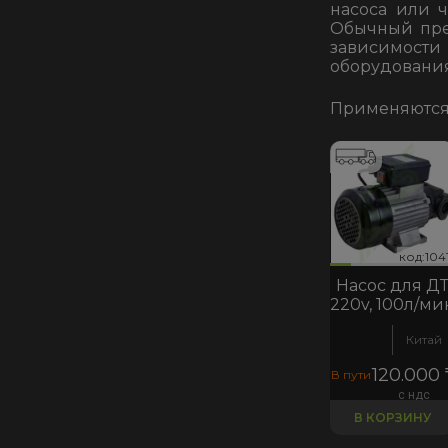
насоса или 
Обычный пред
зависимост
оборудования
Применяются 
код:10411
код:10411
код:10411
код:1041
Насос для Д
220v, 100л/ми
Китай
120.000
В пути
с ндс
В КОРЗИНУ