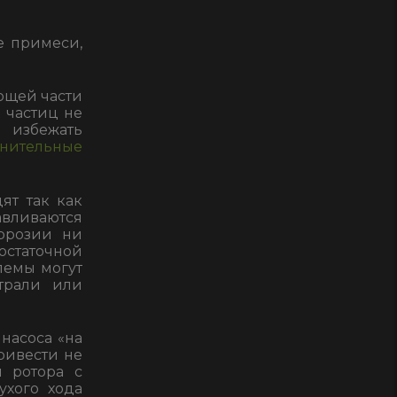
е примеси,
ющей части
 частиц не
 избежать
нительные
ят так как
авливаются
ррозии ни
статочной
лемы могут
трали или
 насоса «на
привести не
 ротора с
ухого хода