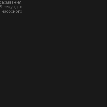
сасывания.
5 секунд в
насосного
код:10411
код:10411
код:10411
код:10411