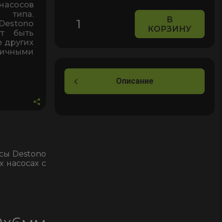
асосов
 типа.
В
Destono
КОРЗИНУ
Количество
т быть
товара
 других
гичными
Лопатки
лопасти
для
Описание
насоса
32х20х6мм,
для
насосов
Destono
серии
сы Destono
 насосах с
DYB-
100
220v