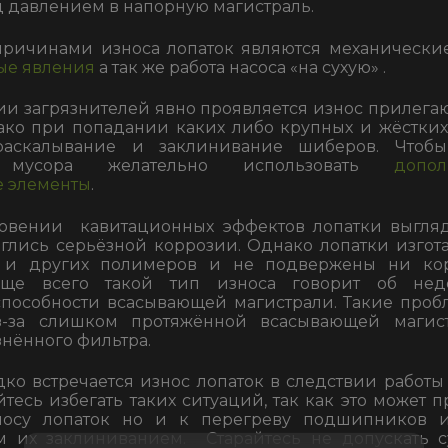
 давлением в напорную магистраль.
ричинами износа лопаток являются механически
ые явления
а так же работа насоса «на сухую» .
и загрязнителей явно проявляется износ прилега
ако при попадании каких либо крупных и жёстких
раскалывание и заклинивание шиберов. Чтобы
 мусора желательно использовать
допол
 элементы
.
овении кавитационных эффектов лопатки выгляд
глись серьёзной коррозии. Однако лопатки изгот
и и других полимеров и не подвержены ни ко
аще всего такой тип износа говорит об недо
пособности всасывающей магистрали. Такие проб
з-за слишком протяжённой всасывающей магис
знённого фильтра.
дко встречается износ лопаток в следствии работы
йтесь избегать таких ситуаций, так как это может 
носу лопаток но и к перегреву подшипников и
 их заклиниванием. Старайтесь не допускать с