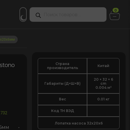
Поиск
0
товаров
2х20х6мм
Страна
stono
Китай
производитель
20 × 32 × 6
Габариты (Д×Ш×В)
cm
0.004 м³
Вес
0.01 кг
Код ТН ВЭД
0732
Лопатка насоса 32х20х6
х6мм -