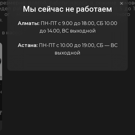
×
чрезмерно долгой работы насоса в режиме самов
Мы сейчас не работаем
ел работы в данном режиме составляет от 5 до 1
и от модели и характеристик конкретного 
.
Алматы:
ПН-ПТ с 9.00 до 18.00, СБ 10.00
до 14.00, ВС выходной
в насосах:
Астана:
ПН-ПТ с 10.00 до 19.00, СБ — ВС
выходной
1
код:10411
код:10411
код:10411
Т
н
₸