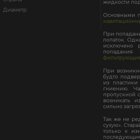
жидкости под
Диаметр
Основными п
кавитационн
При попадани
лопаток. Одн
исключено 
попадания
фильтрующие
При возникн
будто подвер
из пластик
гниению. Ч
пропускной с
возникать и
сильно загря
Так же не ре
сухую». Стара
только к из
последующим