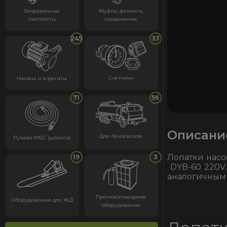
Заправочные
Муфты, фитинги,
пистолеты
соединения
245
33
Счётчики
Насосы и агрегаты
71
56
Описани
Для бензовозов
Рукава МБС (шланги)
Лопатки насо
19
3
DYB-60 220V.
аналогичным
Противопожарное
Оборудование для ЖД
оборудование