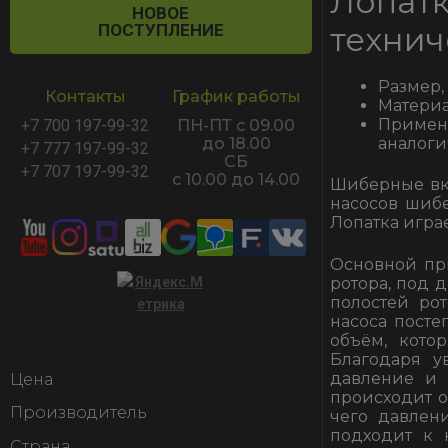
Лопа
НОВОЕ
ПОСТУПЛЕНИЕ
технич
Размер,
Контакты
График работы
Материа
Примен
+7 700 197-99-32
ПН-ПТ с 09.00
аналоги
до 18.00
+7 777 197-99-32
СБ
+7 707 197-99-32
с 10.00 до 14.00
Шиберные вк
насосов шибе
Лопатка играе
Основной пр
ротора, под 
полостей ро
насоса посте
объём, кото
Благодаря у
давление и 
Цена
происходит о
Производитель
чего давлен
подходит к 
Страна