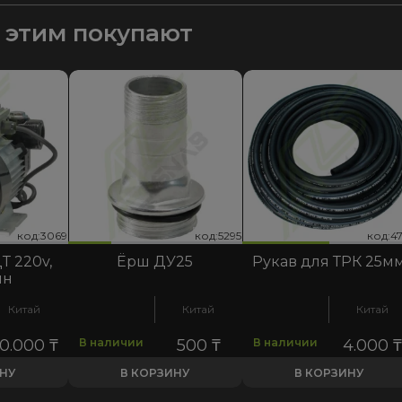
с этим покупают
код:3069
код:4758
код:5295
код:3069
код:4758
код:5295
код:3
код:4
код:5
Т 220v,
Ёрш ДУ25
Рукав для ТРК 25м
ин
Китай
Китай
Китай
50.000
₸
В наличии
500
₸
В наличии
4.000
ИНУ
В КОРЗИНУ
В КОРЗИНУ