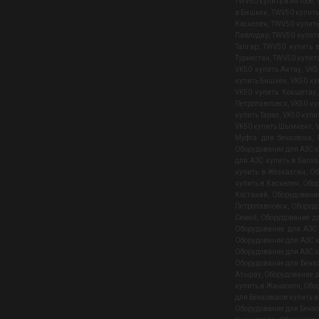
TWV50 купить в Актобе
,
в Бишкек
,
TWV50 купить
Каскелен
,
TWV50 купит
Павлодар
,
TWV50 купить
Талгар
,
TWV50 купить 
Туркестан
,
TWV50 купить
VK50 купить Актау
,
VK5
купить Бишкек
,
VK50 ку
VK50 купить Кокшетау
Петропавловск
,
VK50 ку
купить Тараз
,
VK50 купи
VK50 купить Шымкент
,
V
Муфта для бензовоза
,
Оборудование для АЗС 
для АЗС купить в Балх
купить в Жезказган
,
Об
купить в Каскелен
,
Обор
Костанай
,
Оборудовани
Петропавловск
,
Оборудо
Семей
,
Оборудование дл
Оборудование для АЗС
Оборудование для АЗС к
Оборудование для АЗС к
Оборудование для Бенз
Атырау
,
Оборудование д
купить в Жанаозен
,
Обор
для Бензовозов купить 
Оборудование для Бензо