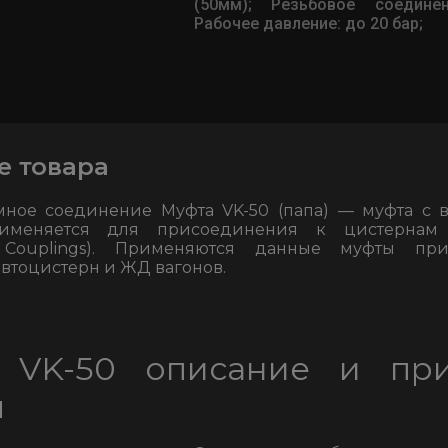
(50мм);
Резьбовое соединен
Рабочее давление: до 20 бар;
е товара
мное соединение Муфта VK-50 (папа) — муфта с 
рименяется для присоединения к цистерна
 Couplings). Применяются данные муфты пр
автоцистерн и ЖД вагонов.
 VK-50 описание и пр
ы