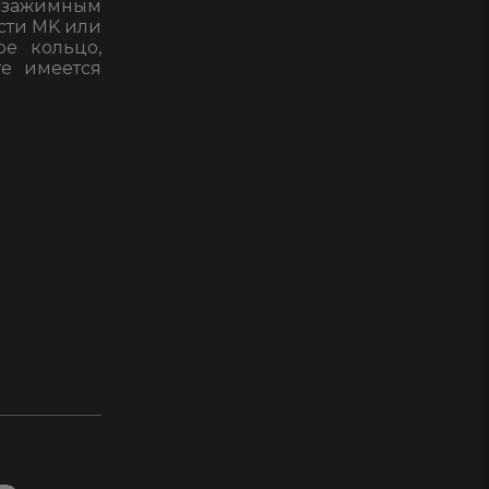
 зажимным
сти MK или
ое кольцо,
те имеется