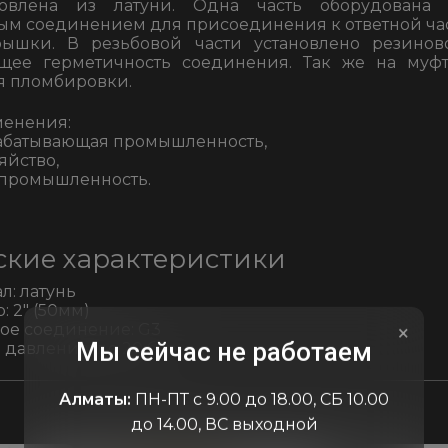
товлена из латуни. Одна часть оборудована
м соединением для присоединения к ответной ча
рышки. В резьбовой части установлено резинов
щее герметичность соединения. Так же на муф
я пломбировки.
менения:
рабатывающая промышленность,
яйство,
 промышленность.
ские характеристики
л: латунь
: 2″ (50мм)
ое соединение: G3
×
Мы сейчас не работаем
 давление: до 20 бар
Алматы:
ПН-ПТ с 9.00 до 18.00, СБ 10.00
до 14.00, ВС выходной