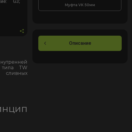
ие: G3;
Муфта VK 50мм
Описание
внутренней
м типа TW
и сливных
инцип