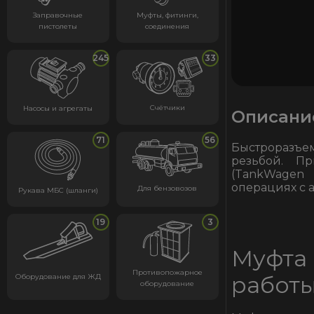
Заправочные
Муфты, фитинги,
пистолеты
соединения
245
33
Счётчики
Насосы и агрегаты
Описани
71
56
Быстроразъе
резьбой. П
(TankWagen
операциях с 
Для бензовозов
Рукава МБС (шланги)
19
3
Муфта
Противопожарное
работ
Оборудование для ЖД
оборудование