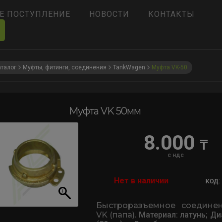
Е ПОСТУПЛЕНИЕ
НОВОСТИ
КОНТАКТЫ
аталог
Муфты, фитинги, соединения
TankWagen
Муфта VK-50
Муфта VK 50мм
8.000
₸
с ндс
Нет в наличии
код:
Быстроразъемное соедине
VK (папа).
Материал: латунь;
Ди