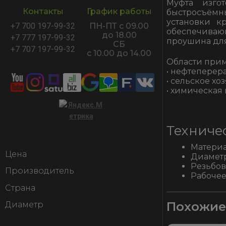
Муфта изго
Контакты
График работы
быстросъёмны
установки к
+7 700 197-99-32
ПН-ПТ с 09.00
обеспечиваю
до 18.00
+7 777 197-99-32
проушина дл
СБ
+7 707 197-99-32
с 10.00 до 14.00
Области при
• нефтепере
• сельское хоз
• химическая
Техниче
Материа
Цена
Диаметр
Резьбов
Производитель
Рабочее
Страна
Похожие
Диаметр