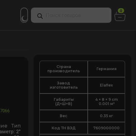
Поиск
0
товаров
Страна
Германия
производитель
Завод
Elaflex
изготовитель
Габариты
4 × 8 × 9 cm
(Д×Ш×В)
0.001 м³
7066
Вес
0.35 кг
ние Тип
Код ТН ВЭД
7609000000
аметр: 2"