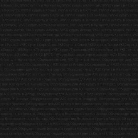
TWV50 купить в Алматы
,
TWV50 купить в Астана
,
TWV50 купить в Атырау
,
TWV50 купить в Ба
 в Жанаозен
,
TWV50 купить в Жезказган
,
TWV50 купить в Капчагай
,
TWV50 купить в Карага
ь в Кокшетау
,
TWV50 купить в Конаев
,
TWV50 купить в Костанай
,
TWV50 купить в Кызылор
 в Петропавловск
,
TWV50 купить в Рудный
,
TWV50 купить в Сары-Агаш
,
TWV50 купить в Се
в Талдыкорган
,
TWV50 купить в Тараз
,
TWV50 купить в Ташкент
,
TWV50 купить в Темирт
 в Уральск
,
TWV50 купить в Усть-Каменогорск
,
TWV50 купить в Шымкент
,
TWV50 купить в Эк
0 купить Актобе
,
VK50 купить Алматы
,
VK50 купить Астана
,
VK50 купить Атырау
,
VK50 к
пить Жанаозен
,
VK50 купить Жезказган
,
VK50 купить Капчагай
,
VK50 купить Караганда
,
VK5
,
VK50 купить Конаев
,
VK50 купить Костанай
,
VK50 купить Кызылорда
,
VK50 купить Пав
пить Рудный
,
VK50 купить Сары-Агаш
,
VK50 купить Семей
,
VK50 купить Талгар
,
VK50 купить
ть Ташкент
,
VK50 купить Темиртау
,
VK50 купить Туркестан
,
VK50 купить Уральск
,
VK50 купит
K50 купить Экибастуз
,
VК-50
,
БРС TankWagen
,
Быстроразъёмное соединение ДУ 50мм
,
муфта 
Муфта для наливника
,
Оборудование для АЗС купить в Актау
,
Оборудование для АЗС
купить в Алматы
,
Оборудование для АЗС купить в Астана
,
Оборудование для АЗС купить в Ат
аш
,
Оборудование для АЗС купить в Бишкек
,
Оборудование для АЗС купить в Жанаозен
,
Обо
орудование для АЗС купить в Капчагай
,
Оборудование для АЗС купить в Караганда
,
Обо
удование для АЗС купить в Кокшетау
,
Оборудование для АЗС купить в Конаев
,
Оборудовани
е для АЗС купить в Кызылорда
,
Оборудование для АЗС купить в Павлодар
,
Оборудование
вание для АЗС купить в Рудный
,
Оборудование для АЗС купить в Сары-Агаш
,
Оборудовани
я АЗС купить в Талгар
,
Оборудование для АЗС купить в Талдыкорган
,
Оборудование для А
 купить в Ташкент
,
Оборудование для АЗС купить в Темиртау
,
Оборудование для АЗС к
упить в Уральск
,
Оборудование для АЗС купить в Усть-Каменогорск
,
Оборудование для АЗС
упить в Экибастуз
,
Оборудование для Бензовозов купить в Актау
,
Оборудование для Бензовоз
овозов купить в Алматы
,
Оборудование для Бензовозов купить в Астана
,
Оборудование для Б
ля Бензовозов купить в Балхаш
,
Оборудование для Бензовозов купить в Бишкек
,
Оборудова
удование для Бензовозов купить в Жезказган
,
Оборудование для Бензовозов купить в Капч
в Караганда
,
Оборудование для Бензовозов купить в Каскелен
,
Оборудование для Бензовозов
возов купить в Конаев
,
Оборудование для Бензовозов купить в Костанай
,
Оборудование для Б