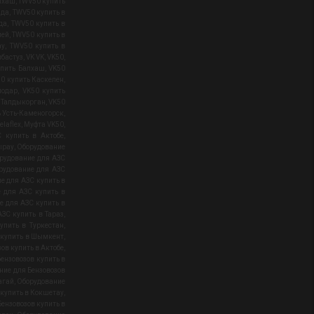
лхаш
,
TWV50 купить
нда
,
TWV50 купить в
да
,
TWV50 купить в
мей
,
TWV50 купить в
ау
,
TWV50 купить в
ибастуз
,
VK VK
,
VK50
,
упить Балхаш
,
VK50
0 купить Каскелен
,
лодар
,
VK50 купить
 Талдыкорган
,
VK50
ь Усть-Каменогорск
,
elaflex
,
Муфта VK50
,
 купить в Актобе
,
ырау
,
Оборудование
рудование для АЗС
рудование для АЗС
е для АЗС купить в
 для АЗС купить в
е для АЗС купить в
ЗС купить в Тараз
,
упить в Туркестан
,
 купить в Шымкент
,
ов купить в Актобе
,
ензовозов купить в
ние для Бензовозов
агай
,
Оборудование
 купить в Кокшетау
,
ензовозов купить в