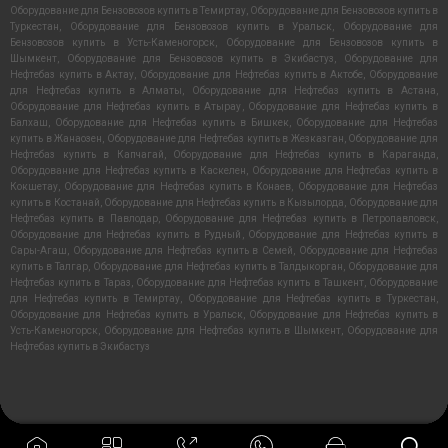
Оборудование для Бензовозов купить в Темиртау
,
Оборудование для Бензовозов купить в
Туркестан
,
Оборудование для Бензовозов купить в Уральск
,
Оборудование для
Бензовозов купить в Усть-Каменогорск
,
Оборудование для Бензовозов купить в
Шымкент
,
Оборудование для Бензовозов купить в Экибастуз
,
Оборудование для
Нефтебаз купить в Актау
,
Оборудование для Нефтебаз купить в Актобе
,
Оборудование
для Нефтебаз купить в Алматы
,
Оборудование для Нефтебаз купить в Астана
,
Оборудование для Нефтебаз купить в Атырау
,
Оборудование для Нефтебаз купить в
Балхаш
,
Оборудование для Нефтебаз купить в Бишкек
,
Оборудование для Нефтебаз
купить в Жанаозен
,
Оборудование для Нефтебаз купить в Жезказган
,
Оборудование для
Нефтебаз купить в Капчагай
,
Оборудование для Нефтебаз купить в Караганда
,
Оборудование для Нефтебаз купить в Каскелен
,
Оборудование для Нефтебаз купить в
Кокшетау
,
Оборудование для Нефтебаз купить в Конаев
,
Оборудование для Нефтебаз
купить в Костанай
,
Оборудование для Нефтебаз купить в Кызылорда
,
Оборудование для
Нефтебаз купить в Павлодар
,
Оборудование для Нефтебаз купить в Петропавловск
,
Оборудование для Нефтебаз купить в Рудный
,
Оборудование для Нефтебаз купить в
Сары-Агаш
,
Оборудование для Нефтебаз купить в Семей
,
Оборудование для Нефтебаз
купить в Талгар
,
Оборудование для Нефтебаз купить в Талдыкорган
,
Оборудование для
Нефтебаз купить в Тараз
,
Оборудование для Нефтебаз купить в Ташкент
,
Оборудование
для Нефтебаз купить в Темиртау
,
Оборудование для Нефтебаз купить в Туркестан
,
Оборудование для Нефтебаз купить в Уральск
,
Оборудование для Нефтебаз купить в
Усть-Каменогорск
,
Оборудование для Нефтебаз купить в Шымкент
,
Оборудование для
Нефтебаз купить в Экибастуз