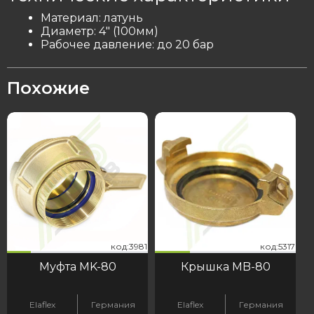
Материал: латунь
Диаметр: 4″ (100мм)
Рабочее давление: до 20 бар
Похожие
81
317
код:3981
код:5317
код:3981
код:5317
Муфта MK-80
Крышка MB-80
Elaflex
Германия
Elaflex
Германия