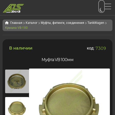
Перейти
Перейти
к
к
Главная
Каталог
Муфты, фитинги, соединения
TankWagen
Крышка VB-100
навигации
содержимому
В наличии
код:
7309
Муфта VB 100мм