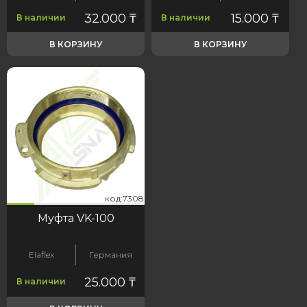
32.000
₸
15.000
₸
В наличии
В наличии
В КОРЗИНУ
В КОРЗИНУ
08
код:7308
код:7308
Муфта VK-100
Elaflex
Германия
25.000
₸
В наличии