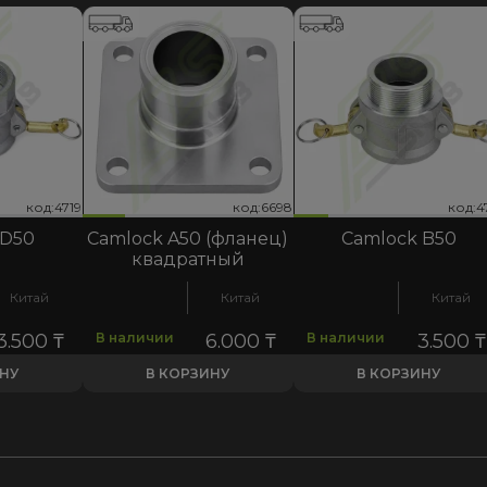
код:6698
код:4717
код:4719
код:6698
код:4717
код:4719
код:6
код:4
код:4
 D50
Camlock A50 (фланец)
Camlock B50
квадратный
Китай
Китай
Китай
3.500
₸
В наличии
6.000
₸
В наличии
3.500
₸
ИНУ
В КОРЗИНУ
В КОРЗИНУ