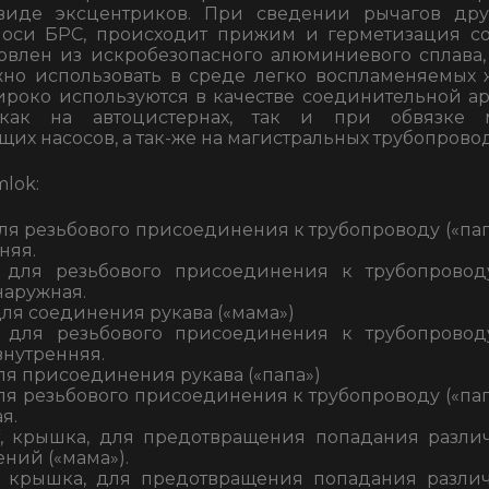
иде эксцентриков. При сведении рычагов друг
 оси БРС, происходит прижим и герметизация с
овлен из искробезопасного алюминиевого сплава,
но использовать в среде легко воспламеняемых 
роко используются в качестве соединительной ар
как на автоцистернах, так и при обвязке 
их насосов, а так-же на магистральных трубопровод
lok:
для резьбового присоединения к трубопроводу («пап
няя.
, для резьбового присоединения к трубопроводу
наружная.
 для соединения рукава («мама»)
, для резьбового присоединения к трубопроводу
внутренняя.
для присоединения рукава («папа»)
для резьбового присоединения к трубопроводу («пап
я.
*
, крышка, для предотвращения попадания разли
ений («мама»).
, крышка, для предотвращения попадания разли