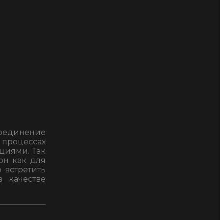
оединение
 процессах
циями. Так
рн как для
 встретить
 качестве