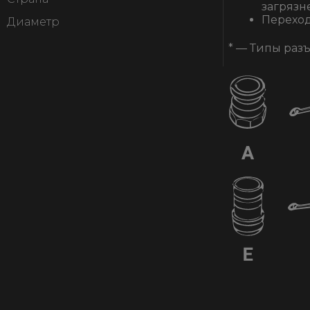
загрязне
Переход
Диаметр
*
— Типы разъ