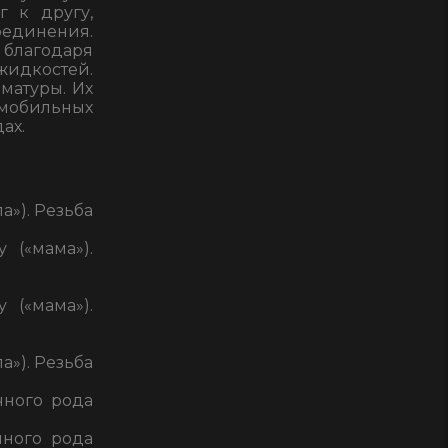
 к другу,
из
оединения.
алюминия
 благодаря
жидкостей.
матуры. Их
мобильных
ах.
а»). Резьба
 («мама»).
 («мама»).
а»). Резьба
чного рода
чного рода