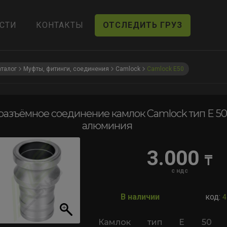
СТИ
КОНТАКТЫ
ОТСЛЕДИТЬ ГРУЗ
аталог
Муфты, фитинги, соединения
Camlock
Camlock E50
азъёмное соединение камлок Сamlock тип E 50, 
алюминия
3.000
₸
с ндс
В наличии
код:
4
Камлок тип E 50 ("