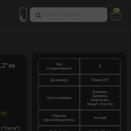
Поиск
0
товаров
Тип
2″ из
E
соединения
Диаметр
50мм (2")
Бензин,
Дизель,
Тип топлива
Керосин,
Мазут, Масло
720
Страна
Китай
производитель
папа")