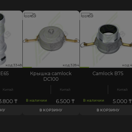
код:3284
код:3348
код:4711
код:3284
код:3348
код:4711
код:3
код:3
код:4
 E65
Крышка camlock
Camlock B75
DC100
Китай
Китай
Китай
3.800
₸
В наличии
6.500
₸
В наличии
5.000
₸
ИНУ
В КОРЗИНУ
В КОРЗИНУ