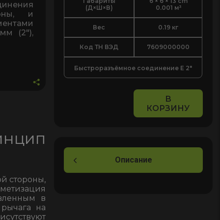
Габариты
6 × 6 × 13 cm
динения
(Д×Ш×В)
0.001 м³
оны, и
ментами
Вес
0.19 кг
м (2"),
Код ТН ВЭД
7609000000
Быстроразъёмное соединение E 2"
В
КОРЗИНУ
Количество
товара
ринцип
Быстроразъёмное
соединение
камлок
Описание
Сamlock
й стороны,
тип
метизация
E
овленным в
50,
 рычага на
исутствуют
2"