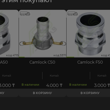
код:4721
код:3371
код:4715
код:4721
код:3371
код:4715
код:4
код:3
код:4
 А50
Camlock C50
Camlock F50
Китай
Китай
Китай
3.000
₸
В наличии
4.000
₸
В наличии
3.000
₸
ИНУ
В КОРЗИНУ
В КОРЗИНУ