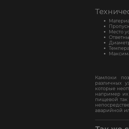
Техниче
Материа
Пропуск
Место ус
Ответные
Диаметр
Темпера
Максима
Камлоки по
различных у
которые неот
например их 
пищевой так 
непосредств
аварийной ил
Так же 