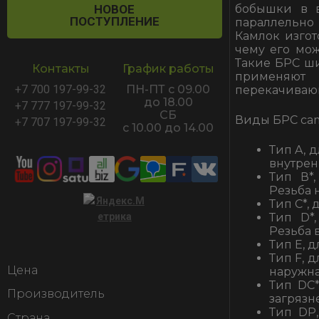
НОВОЕ
бобышки в в
ПОСТУПЛЕНИЕ
параллельно
Камлок изгот
чему его мож
Такие БРС ши
Контакты
График работы
применяют 
+7 700 197-99-32
ПН-ПТ с 09.00
перекачивающ
до 18.00
+7 777 197-99-32
СБ
Виды БРС cam
+7 707 197-99-32
с 10.00 до 14.00
Тип A, 
внутрен
Тип В*
Резьба 
Тип С*
,
Тип D*
Резьба 
Тип Е, 
Тип F, 
Цена
наружна
Тип DC
Производитель
загрязн
Тип DP
Страна