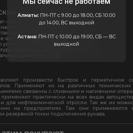
Мы сейчас не работаем
ские характеристики:
Алматы:
ПН-ПТ с 9.00 до 18.00, СБ 10.00
л – алюминиевый сплав.
до 14.00, ВС выходной
ная способность – не менее 200 л/мин.
тановки – на рукав.
Астана:
ПН-ПТ с 10.00 до 19.00, СБ — ВС
 части – тип В, тип С, тип D, тип DC.
 условного прохода (ДУ, DN) – 50 мм.
выходной
тура перекачиваемой среды – до 100°C.
льное давление – 7 бар.
зволяют произвести быстрое и герметичное с
злов. Применяют их на различных технических
ъемлемо связанны с сливными и наливными опера
применяют практически на всех видах автоцисте
и для нефтехимической отросли. Так же их можно
енно на предприятиях. Там они применяются в
и резервной точки подключения рукава.
с этим покупают