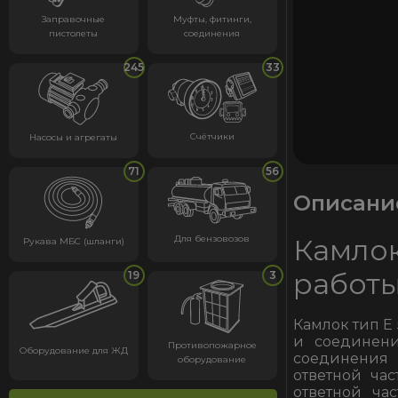
Заправочные
Муфты, фитинги,
пистолеты
соединения
245
33
Счётчики
Насосы и агрегаты
71
56
Описани
Камлок
Для бензовозов
Рукава МБС (шланги)
работы
19
3
Камлок тип E
и соединени
Противопожарное
Оборудование для ЖД
соединения 
оборудование
ответной ча
ответной ча