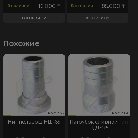
16.000
₸
85.000
₸
В наличии
В наличии
В КОРЗИНУ
В КОРЗИНУ
Похожие
72
980
код:3972
код:3980
код:3972
код:3980
Ниппельерш НШ-65
Патрубок сливной тип
Д ДУ75