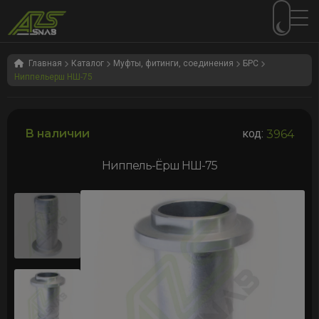
Перейти
Перейти
к
к
Главная
Каталог
Муфты, фитинги, соединения
БРС
Ниппельерш НШ-75
навигации
содержимому
В наличии
код:
3964
Ниппель-Ёрш НШ-75