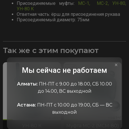
Присоединяемые муфты:
МС-1,
МС-2,
УН-80,
УН-80 К
Ответная часть: ёрш для присоединения рукава
Присоединяемый диаметр: 75мм
Так же с этим покупают
×
Мы сейчас не работаем
Алматы:
ПН-ПТ с 9.00 до 18.00, СБ 10.00
до 14.00, ВС выходной
Астана:
ПН-ПТ с 10.00 до 19.00, СБ — ВС
выходной
44
941
код:2644
код:941
код:2644
код:941
УН-80 К
Муфта МС-2 (МСМ-80)