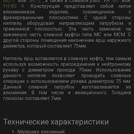
МС-1
или
МС-2
, а также в сливной узел
УН
-80
или
УН-80 К.
Конструкция представляет собой литое
алюминиевое изделие, совмещенное с
фрезерованными плоскостями.
С одной стороны
ниппель оборудован направляющим патрубком и
прижимной плоскостью.
Эта часть заменена на
зажимную часть сливной муфты типа МС или МСМ.
С
другой стороны помещения наконечник ёрш наружного
диаметра, который составляет 75мм.
Ниппель ёрш вставляется в сливную муфту, тем самым
используя возможность присоединения к нейтронному
рукаву с диаметром прохода 75мм.
Использование
данного ниппеля позволяет проводить сливные
операции с использованием рукава диаметром 75 мм.
Данный сливной патрубок изготавливается из
алюминия.
В том числе и авиационного.
Толщина
глюкозы составляет 7мм.
Технические характеристики
Материал: алюминий