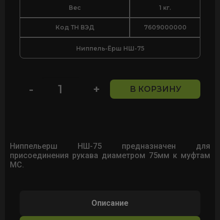
Вес
1 кг.
Код ТН ВЭД
7609000000
Ниппель-Ёрш НШ-75
-
+
В КОРЗИНУ
Количество
товара
Ниппель-
Ёрш
НШ-75
Ниппельерш НШ-75 предназначен для
присоединения рукава диаметром 75мм к муфтам
МС.
Описание