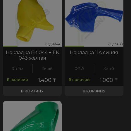
46
633
код:4646
код:5633
код:4646
код:5633
Накладка ЕК 044 + EK
Накладка 11A синяя
043 желтая
Elaflex
Китай
OPW
Китай
1.400
₸
1.000
₸
В наличии
В наличии
В КОРЗИНУ
В КОРЗИНУ