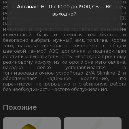
насадка способна изменять цвет в зависимости
Астана:
ПН-ПТ с 10.00 до 19.00, СБ — ВС
от вида топлива, что позволяет использовать
различные цветовые комбинации на
выходной
многопродуктовых ТРК. Это делает насадку EK
044-043 незаменимым инструментом для
индикации сорта топлива, привлекая внимание
клиентской базы и помогая им быстро и
безопасно выбрать нужный вид топлива. Кроме
того, насадка прекрасно сочетается с общей
цветовой гаммой АЗС, дополняя и подчеркивая
ее стиль и выразительность. Благодаря прочному
резиновому кожуху, из которого она изготовлена,
насадка легко устанавливается на
топливораздаточное устройство ZVA Slimline 2 и
обеспечивает надежное крепление, что
гарантирует непрерывную и стабильную работу
без необходимости частого обслуживания.
Похожие