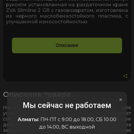
для
рукояти установленная на раздаточном кране
заправочного
ZVA Slimline 2 GR c газовозвратом, изготовлена
пистолета
из черного маслобензостойкого пластика, с
ZVA
улучшенной износостойкостью.
Slimline
2
GR
c
Описание
газовозвратом
Описание товара
×
Мы сейчас не работаем
Насадка EK 044-043, предназначенная для
установки на кран ZVA 2 Slimline, представляет
собой уникальное решение, позволяющее
Алматы:
ПН-ПТ с 9.00 до 18.00, СБ 10.00
добавить яркости и оригинальности на
до 14.00, ВС выходной
заправочной станции. Эта универсальная