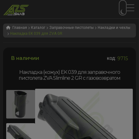
Перейти
Перейти
к
к
Главная
Каталог
Заправочные пистолеты
Накладки и чехлы
Накладка EK 039 для ZVA GR
навигации
содержимому
В наличии
код:
9715
Накладка (кожух) EK 039 для заправочного
пистолета ZVA Slimline 2 GR c газовозвратом