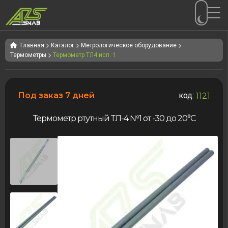
Перейти
Перейти
к
к
Главная
Каталог
Метрологическое оборудование
Термометры
Термометр ТЛ4 исп. 1
навигации
содержимому
Под заказ 7 дней
код:
1121
Термометр ртутный ТЛ-4 №1 от -30 до 20°C