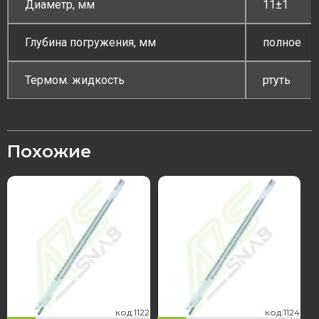
Диаметр, мм
11±1
Глубина погружения, мм
полное
Термом. жидкость
ртуть
Похожие
22
124
код:1122
код:1124
код:1122
код:1124