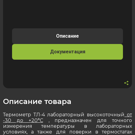
Термометр
ртутный
ТЛ-4
№1
от
-30
Описание
до
20°C
Документация
Описание товара
Термометр ТЛ-4
лабораторный высокоточный
от
-30 до +20°C
, предназначен для точного
измерения температуры в лабораторных
условиях, а также для поверки в термостатах