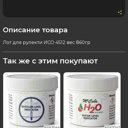
Описание товара
Лот для рулекти ИСО 4512 вес 860гр
Так же с этим покупают
44
043
код:1044
код:1043
код:1044
код:1043