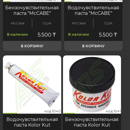
Бензочувствительная
Водочувствительная
паста "McCABE"
паста "McCABE"
McCabe
США
McCabe
США
5.500
₸
5.500
₸
В наличии
В наличии
В КОРЗИНУ
В КОРЗИНУ
40
41
код:1040
код:1041
код:1040
код:1041
Водочувствительная
Бензочувствительная
паста Kolor Kut
паста Kolor Kut