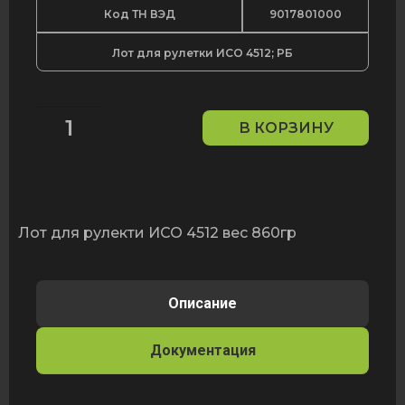
Код ТН ВЭД
9017801000
Лот для рулетки ИСО 4512; РБ
В КОРЗИНУ
Количество
товара
Лот
для
рулетки
ИСО
Лот для рулекти ИСО 4512 вес 860гр
4512;
РБ
Описание
Документация