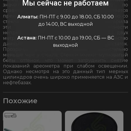
Мы сейчас не работаем
значительно большей пластичностью по
сравнению со стеклом. Именно этот факт является
преимуществом данной колбы по сравнению со
Алматы:
ПН-ПТ с 9.00 до 18.00, СБ 10.00
стеклянной. Благодаря пластичности материла
до 14.00, ВС выходной
эти цилиндры способна перенести
непреднамеренное падение с высоты до двух
Астана:
ПН-ПТ с 10.00 до 19.00, СБ — ВС
метров. Но не смотря на такое преимущество
данный материал так же имеет и недостаток.
выходной
Прозрачность полипропилена значительно
меньше чем у стекла. Стенки имеют мутноватый
белы оттенок, что может затруднить снятие
показаний ареометра при слабом освещении.
Однако несмотря на это данный тип мерных
цилиндров очень широко применяется на АЗС и
нефтебазах.
Похожие