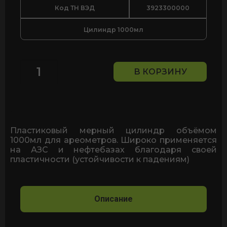
Код ТН ВЭД
3923300000
Цилиндр 1000мл
В КОРЗИНУ
Количество
товара
Цилиндр
мерный
(колба)
пластик
Пластиковый мерный цилиндр объёмом
1л
1000мл для ареометров. Широко применяется
на АЗС и нефтебазах благодаря своей
пластичности (устойчивости к падениям)
Описание