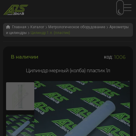
Перейти
Перейти
к
к
Главная
Каталог
Метрологическое оборудование
Ареометры
и цилиндры
Цилиндр 1 л. (пластик)
навигации
содержимому
В наличии
код:
1006
Цилиндр мерный (колба) пластик 1л