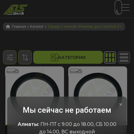
Перейти
Перейти
к
к
Главная
Каталог
Товары с меткой «Резинки для Camlock 2”»
навигации
содержимому
КАТЕГОРИИ
×
Мы сейчас не работаем
946
:7938
код:4946
код:7938
код:4946
код:7938
Алматы:
ПН-ПТ с 9.00 до 18.00, СБ 10.00
Уплотнение camlock
Уплотнение camlock
до 14.00, ВС выходной