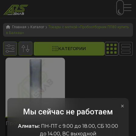
Перейти
Перейти
к
к
Главная
Каталог
Товары с меткой «Пробоотборник ПП80 купить
в Балхаш»
навигации
содержимому
КАТЕГОРИИ
×
Мы сейчас не работаем
037
код:1037
код:1037
Пробоотборник ПП-80
Алматы:
ПН-ПТ с 9.00 до 18.00, СБ 10.00
1 л.
до 14.00, ВС выходной