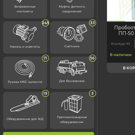
Заправочные
Муфты, фитинги,
пистолеты
соединения
код:1039
код:1039
245
33
Пробоо
ПП-50
Контур-М
Счётчики
Насосы и агрегаты
В наличии
71
56
В КО
Для бензовозов
Рукава МБС (шланги)
19
3
Противопожарное
Оборудование для ЖД
оборудование