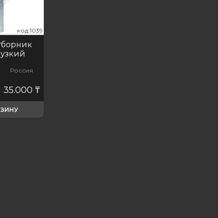
код:1039
код:1039
код:10
тборник
 узкий
Россия
35.000
₸
РЗИНУ