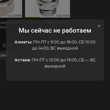
код:3868
код:1064
код:3868
код:1064
код:38
код:1
реходная
Фитинг поворотная
×
19мм
19мм 3/4"
Мы сейчас не работаем
Китай
Китай
Алматы:
ПН-ПТ с 9.00 до 18.00, СБ 10.00
5.000
₸
В наличии
6.000
₸
до 14.00, ВС выходной
РЗИНУ
В КОРЗИНУ
Астана:
ПН-ПТ с 10.00 до 19.00, СБ — ВС
выходной