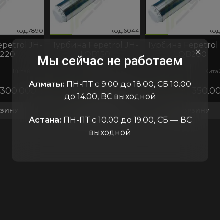
код:7890
код:6044
код:6769
код:7890
код:6044
код:6769
код:6047
код:78
код:6
код
ко
petrol JH-
Турбина Fepetrol JH-
Турбина Fepetrol
×
220
LQB150
LQB200
Мы сейчас не работаем
Китай
Jiahao
Китай
Jiahao
Кита
Алматы:
ПН-ПТ с 9.00 до 18.00, СБ 10.00
300.000
₸
В наличии
300.000
₸
В наличии
350.0
до 14.00, ВС выходной
РЗИНУ
В КОРЗИНУ
В КОРЗИНУ
Астана:
ПН-ПТ с 10.00 до 19.00, СБ — ВС
выходной