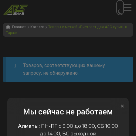
Перейти
Перейти
к
к
Главная
Каталог
Товары с меткой «Пистолет для АЗС купить в
Тараз»
навигации
содержимому
Товаров, соответствующих вашему
запросу, не обнаружено.
×
Мы сейчас не работаем
Алматы:
ПН-ПТ с 9.00 до 18.00, СБ 10.00
до 14.00, ВС выходной