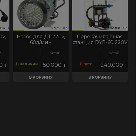
11
1378
10410
д:3069
од:10813
код:10411
код:11378
код:10410
код:3069
код:10813
код:10411
код:10410
код:3069
код:10813
0v,
Насос для ДТ 220v,
Перекачивающая
60л/мин
станция DYB-60 220V
й
Китай
Китай
00
₸
В наличии
50.000
₸
В пути
240.000
₸
В КОРЗИНУ
В КОРЗИНУ