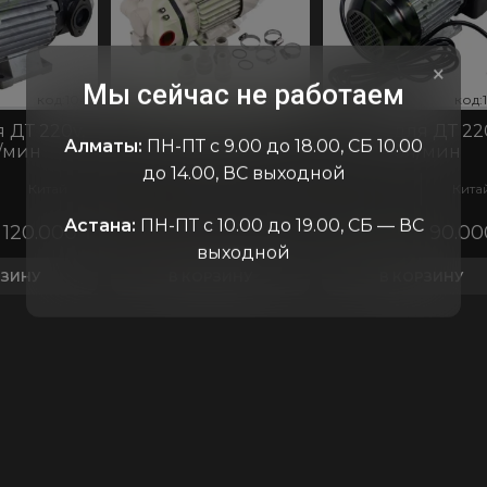
×
Мы сейчас не работаем
код:10411
код:11378
код:10410
код:3069
код:10411
код:11378
код:10410
код:3069
код:10813
код:104
код:1
код:
ко
к
 ДТ 220v,
Насос DYB-35 220V
Насос для ДТ 22
Алматы:
ПН-ПТ с 9.00 до 18.00, СБ 10.00
/мин
AdBlue
80л/мин
до 14.00, ВС выходной
Китай
Китай
Кита
Астана:
ПН-ПТ с 10.00 до 19.00, СБ — ВС
120.000
₸
В пути
0
₸
В наличии
90.0
выходной
РЗИНУ
В КОРЗИНУ
В КОРЗИНУ