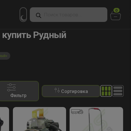
Поиск
0
товаров
 купить Рудный
ный»
Сортировка
Фильтр