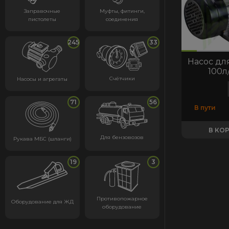
Заправочные
Муфты, фитинги,
пистолеты
соединения
245
33
код:10411
код:10411
код:11378
код:10410
Насос для
100л
Счётчики
Насосы и агрегаты
71
56
В пути
В КО
Для бензовозов
Рукава МБС (шланги)
19
3
Противопожарное
Оборудование для ЖД
оборудование