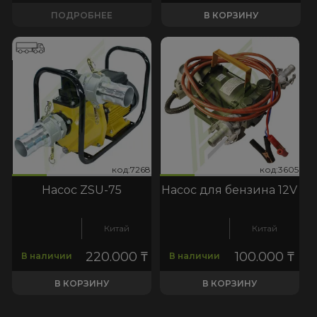
ПОДРОБНЕЕ
В КОРЗИНУ
268
3605
код:7268
код:3605
код:7268
код:3605
Насос ZSU-75
Насос для бензина 12V
Китай
Китай
220.000
₸
100.000
₸
В наличии
В наличии
В КОРЗИНУ
В КОРЗИНУ