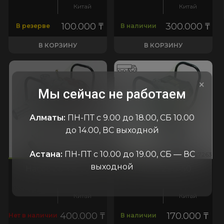
Китай
Китай
100.000
₸
300.000
₸
В резерве
В наличии
В КОРЗИНУ
В КОРЗИНУ
×
Мы сейчас не работаем
Алматы:
ПН-ПТ с 9.00 до 18.00, СБ 10.00
до 14.00, ВС выходной
Астана:
ПН-ПТ с 10.00 до 19.00, СБ — ВС
258
:7263
код:7258
код:7263
код:7258
код:7263
выходной
Насос ZS-YB-75
Насос ZSU-50
Китай
Китай
400.000
₸
170.000
₸
Нет в наличии
В наличии