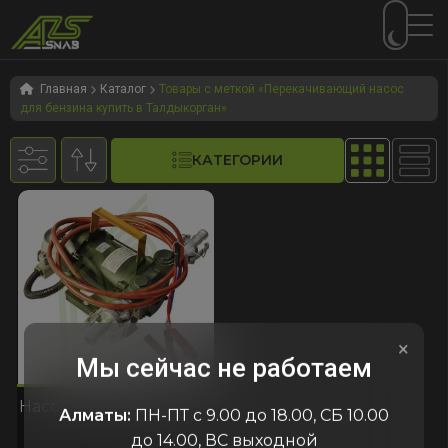
Перейти
Перейти
к
к
Главная
Каталог
Товары с меткой «Перекачивающий насос
для бензина купить в Талдыкорган»
навигации
содержимому
КАТЕГОРИИ
×
Мы сейчас не работаем
605
код:3605
код:3605
Насос для бензина 12V
Алматы:
ПН-ПТ с 9.00 до 18.00, СБ 10.00
до 14.00, ВС выходной