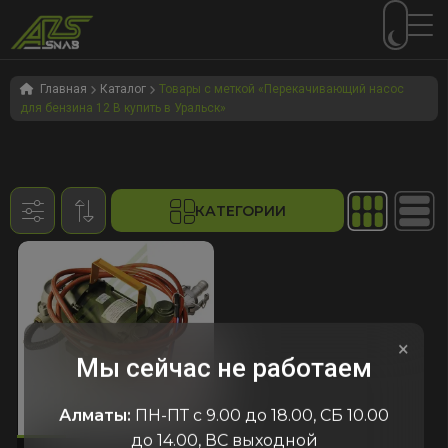
Перейти
Перейти
к
к
Главная
Каталог
Товары с меткой «Перекачивающий насос
для бензина 12 В купить в Уральск»
навигации
содержимому
КАТЕГОРИИ
×
Мы сейчас не работаем
Алматы:
ПН-ПТ с 9.00 до 18.00, СБ 10.00
605
код:3605
код:3605
до 14.00, ВС выходной