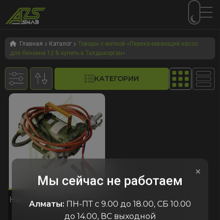
Перейти
Перейти
к
к
Главная
Каталог
Товары с меткой «Перекачивающий насос
для бензина 12 В купить в Талдыкорган»
навигации
содержимому
КАТЕГОРИИ
×
Мы сейчас не работаем
605
код:3605
код:3605
Насос для бензина 12V
Алматы:
ПН-ПТ с 9.00 до 18.00, СБ 10.00
до 14.00, ВС выходной