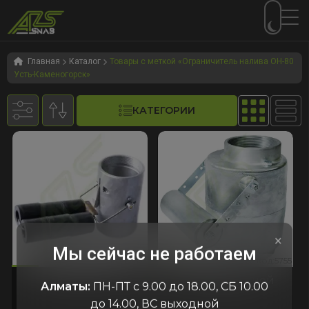
Перейти
Перейти
к
к
Главная
Каталог
Товары с меткой «Ограничитель налива ОН-80
Усть-Каменогорск»
навигации
содержимому
КАТЕГОРИИ
×
Мы сейчас не работаем
653
:5755
код:2653
код:5755
код:2653
код:5755
КОП-80
Клапан отсечной
Алматы:
ПН-ПТ с 9.00 до 18.00, СБ 10.00
ОН-80 А
до 14.00, ВС выходной