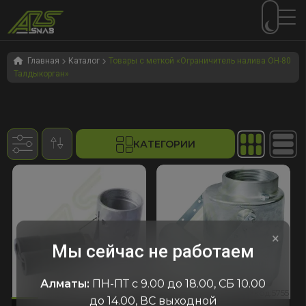
Перейти
Перейти
к
к
Главная
Каталог
Товары с меткой «Ограничитель налива ОН-80
Талдыкорган»
навигации
содержимому
КАТЕГОРИИ
×
Мы сейчас не работаем
Алматы:
ПН-ПТ с 9.00 до 18.00, СБ 10.00
653
:5755
код:2653
код:5755
код:2653
код:5755
до 14.00, ВС выходной