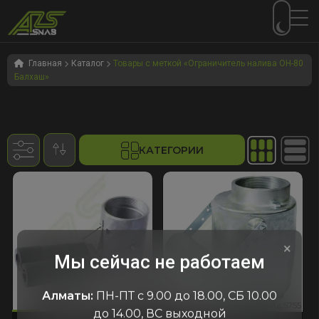
Перейти
Перейти
к
к
Главная
Каталог
Товары с меткой «Ограничитель налива ОН-80
Балхаш»
навигации
содержимому
КАТЕГОРИИ
×
Мы сейчас не работаем
Алматы:
ПН-ПТ с 9.00 до 18.00, СБ 10.00
653
:5755
код:2653
код:5755
код:2653
код:5755
до 14.00, ВС выходной