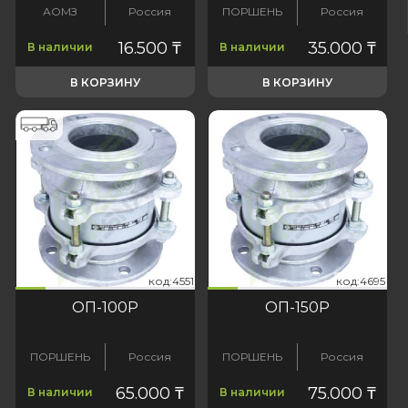
АОМЗ
Россия
ПОРШЕНЬ
Россия
16.500
₸
35.000
₸
В наличии
В наличии
В КОРЗИНУ
В КОРЗИНУ
551
:4695
код:4551
код:4695
код:4551
код:4695
ОП-100Р
ОП-150Р
ПОРШЕНЬ
Россия
ПОРШЕНЬ
Россия
65.000
₸
75.000
₸
В наличии
В наличии