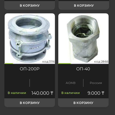
В КОРЗИНУ
В КОРЗИНУ
116
2866
код:3116
код:2866
код:3116
код:2866
ОП-200Р
ОП-40
АОМЗ
Россия
140.000
₸
9.000
₸
В наличии
В наличии
В КОРЗИНУ
В КОРЗИНУ