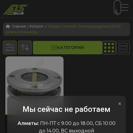
Перейти
Перейти
к
к
Главная
Каталог
Товары с меткой «Огнепреградитель ОП-80
купить в Кокшетау»
навигации
содержимому
КАТЕГОРИИ
×
Мы сейчас не работаем
632
код:2632
код:2632
ОП-80-АА-Ф(150мм)
Алматы:
ПН-ПТ с 9.00 до 18.00, СБ 10.00
до 14.00, ВС выходной