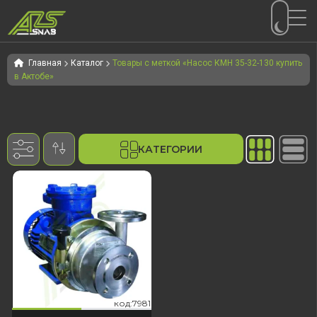
Перейти
Перейти
к
к
Главная
Каталог
Товары с меткой «Насос КМН 35-32-130 купить
в Актобе»
навигации
содержимому
КАТЕГОРИИ
981
код:7981
код:7981