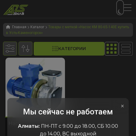
Перейти
Перейти
к
к
Главная
Каталог
Товары с меткой «Насос KM 80-65-140E купить
в Усть-Каменогорск»
навигации
содержимому
КАТЕГОРИИ
×
Мы сейчас не работаем
606
код:6606
код:6606
Насос KM 80-65-140E
Алматы:
ПН-ПТ с 9.00 до 18.00, СБ 10.00
до 14.00, ВС выходной