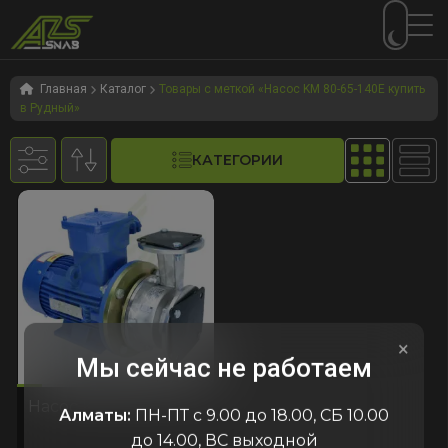
Перейти
Перейти
к
к
Главная
Каталог
Товары с меткой «Насос KM 80-65-140E купить
в Рудный»
навигации
содержимому
КАТЕГОРИИ
×
Мы сейчас не работаем
606
код:6606
код:6606
Насос KM 80-65-140E
Алматы:
ПН-ПТ с 9.00 до 18.00, СБ 10.00
до 14.00, ВС выходной