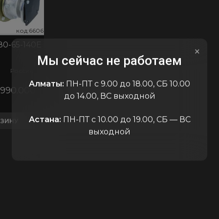
код:6606
код:6606
код:66
80-65-140E
×
Мы сейчас не работаем
Россия
Алматы:
ПН-ПТ с 9.00 до 18.00, СБ 10.00
990.000
₸
до 14.00, ВС выходной
Астана:
ПН-ПТ с 10.00 до 19.00, СБ — ВС
РЗИНУ
выходной