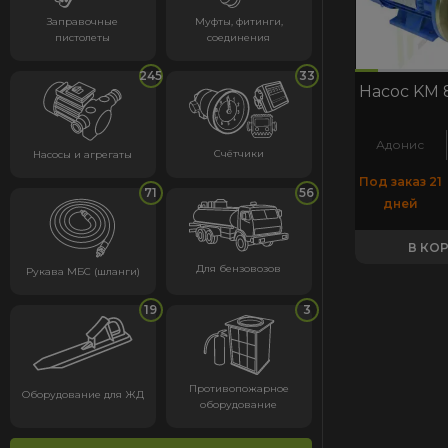
Заправочные
Муфты, фитинги,
пистолеты
соединения
код:6606
код:6606
245
33
Насос KM 
Адонис
Счётчики
Насосы и агрегаты
Под заказ 21
71
56
дней
В КО
Для бензовозов
Рукава МБС (шланги)
19
3
Противопожарное
Оборудование для ЖД
оборудование