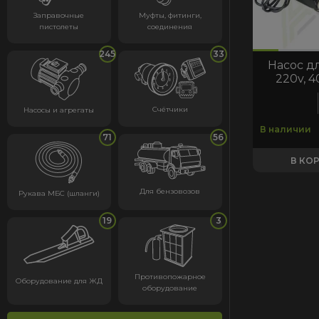
Заправочные
Муфты, фитинги,
пистолеты
соединения
код:5661
код:5661
245
33
Насос д
220v, 
Счётчики
Насосы и агрегаты
В наличии
71
56
В КО
Для бензовозов
Рукава МБС (шланги)
19
3
Противопожарное
Оборудование для ЖД
оборудование