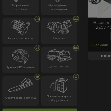
Заправочные
Муфты, фитинги,
пистолеты
соединения
код:5661
код:5661
245
33
Насос д
220v, 
Счётчики
Насосы и агрегаты
В наличии
71
56
В КО
Для бензовозов
Рукава МБС (шланги)
19
3
Противопожарное
Оборудование для ЖД
оборудование