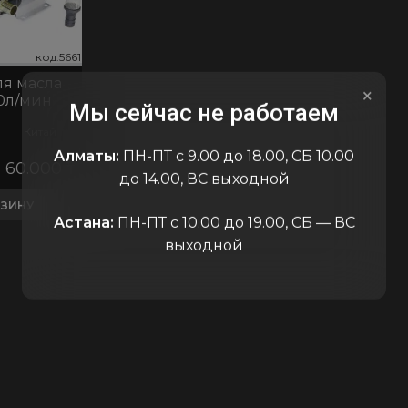
код:5661
код:5661
код:56
ля масла
×
40л/мин
Мы сейчас не работаем
Китай
Алматы:
ПН-ПТ с 9.00 до 18.00, СБ 10.00
60.000
₸
до 14.00, ВС выходной
РЗИНУ
Астана:
ПН-ПТ с 10.00 до 19.00, СБ — ВС
выходной