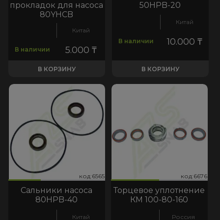
прокладок для насоса
50HPB-20
80YHCB
Китай
Китай
10.000
₸
В наличии
5.000
₸
В наличии
В КОРЗИНУ
В КОРЗИНУ
565
6676
код:6565
код:6676
код:6565
код:6676
Сальники насоса
Торцевое уплотнение
80HPB-40
КМ 100-80-160
Китай
Россия