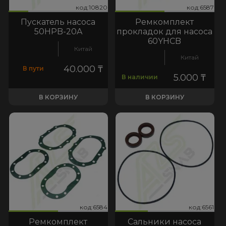
820
:6587
код:10820
код:6587
код:10820
код:6587
Пускатель насоса
Ремкомплект
50HPB-20A
прокладок для насоса
60YHCB
Китай
Китай
40.000
₸
В пути
5.000
₸
В наличии
В КОРЗИНУ
В КОРЗИНУ
584
:6561
код:6584
код:6561
код:6584
код:6561
Ремкомплект
Сальники насоса