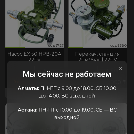
727
9380
код:5727
код:9380
код:5727
код:9380
Насос EX 50 НРВ-20А
Перекач. станция
220v
20м³/час | 220V
×
Китай
Китай
Мы сейчас не работаем
400.000
₸
660.000
₸
В пути
В наличии
Алматы:
ПН-ПТ с 9.00 до 18.00, СБ 10.00
В КОРЗИНУ
В КОРЗИНУ
до 14.00, ВС выходной
Астана:
ПН-ПТ с 10.00 до 19.00, СБ — ВС
выходной