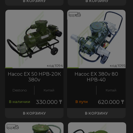
В КОРЗИНУ
В КОРЗИНУ
код:1095
094
1095
код:1094
код:1094
код:1095
Насос EX 50 НРВ-20К
Насос EX 380v 80
380v
НРВ-40
Destono
Китай
Китай
330.000
₸
620.000
₸
В наличии
В пути
В КОРЗИНУ
В КОРЗИНУ