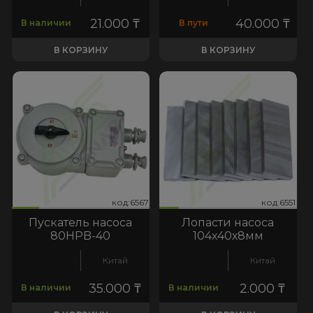
21.000
₸
40.000
₸
В наличии
В пути
В КОРЗИНУ
В КОРЗИНУ
567
:6551
код:6567
код:6551
код:6567
код:6551
Пускатель насоса
Лопасти насоса
80HPB-40
104х40х8мм
Китай
Китай
35.000
₸
2.000
₸
В наличии
В наличии