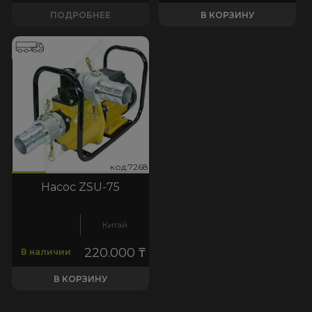
ПОДРОБНЕЕ
В КОРЗИНУ
268
код:7268
код:7268
Насос ZSU-75
Китай
220.000
₸
В наличии
В КОРЗИНУ