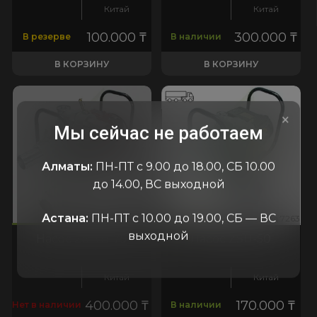
Китай
Китай
100.000
₸
300.000
₸
В резерве
В наличии
В КОРЗИНУ
В КОРЗИНУ
×
Мы сейчас не работаем
Алматы:
ПН-ПТ с 9.00 до 18.00, СБ 10.00
до 14.00, ВС выходной
Астана:
ПН-ПТ с 10.00 до 19.00, СБ — ВС
258
:7263
код:7258
код:7263
код:7258
код:7263
выходной
Насос ZS-YB-75
Насос ZSU-50
Китай
Китай
400.000
₸
170.000
₸
Нет в наличии
В наличии