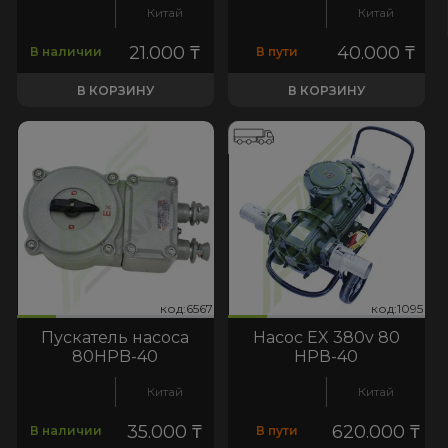
Китай
Китай
21.000
₸
40.000
₸
В наличии
В пути
В КОРЗИНУ
В КОРЗИНУ
код:1095
567
:1095
код:6567
код:6567
код:1095
Пускатель насоса
Насос EX 380v 80
80HPB-40
НРВ-40
Китай
Китай
35.000
₸
620.000
₸
В наличии
В пути