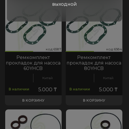
выходной
587
:6584
код:6587
код:6584
код:6587
код:6584
Ремкомплект
Ремкомплект
прокладок для насоса
прокладок для насоса
60YHCB
80YHCB
Китай
Китай
5.000
₸
5.000
₸
В наличии
В наличии
В КОРЗИНУ
В КОРЗИНУ