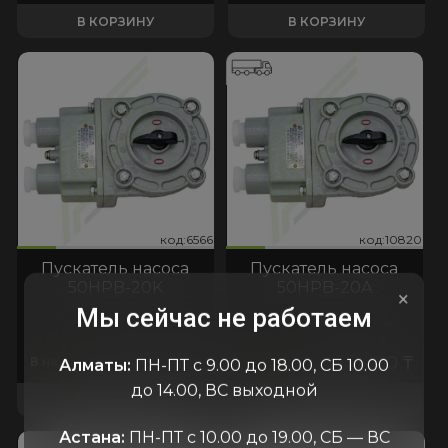
В КОРЗИНУ
В КОРЗИНУ
566
0820
код:6566
код:10820
код:6566
код:10820
Пускатель насоса
Пускатель насоса
50HPB-20K
50HPB-20A
×
Мы сейчас не работаем
Китай
Китай
25.000
₸
40.000
₸
В наличии
В пути
Алматы:
ПН-ПТ с 9.00 до 18.00, СБ 10.00
до 14.00, ВС выходной
В КОРЗИНУ
В КОРЗИНУ
Астана:
ПН-ПТ с 10.00 до 19.00, СБ — ВС