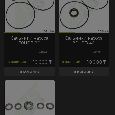
561
:6565
код:6561
код:6565
код:6561
код:6565
Сальники насоса
Сальники насоса
50HPB-20
80HPB-40
Китай
Китай
10.000
₸
10.000
₸
В наличии
В наличии
В КОРЗИНУ
В КОРЗИНУ