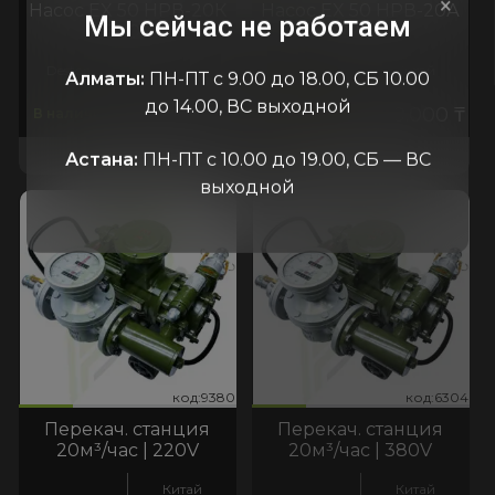
×
Насос EX 50 НРВ-20К
Насос EX 50 НРВ-20А
Мы сейчас не работаем
380v
220v
Destono
Китай
Китай
Алматы:
ПН-ПТ с 9.00 до 18.00, СБ 10.00
до 14.00, ВС выходной
330.000
₸
400.000
₸
В наличии
В резерве
В КОРЗИНУ
В КОРЗИНУ
Астана:
ПН-ПТ с 10.00 до 19.00, СБ — ВС
выходной
380
6304
код:9380
код:6304
код:9380
код:6304
Перекач. станция
Перекач. станция
20м³/час | 220V
20м³/час | 380V
Китай
Китай