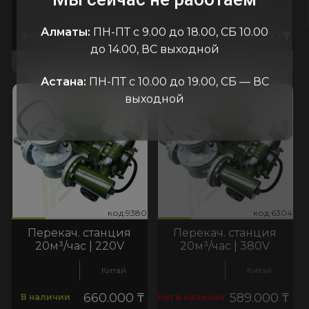
Destono
Китай
Китай
Алматы:
ПН-ПТ с 9.00 до 18.00, СБ 10.00
330.000
₸
400.000
₸
В наличии
В пути
до 14.00, ВС выходной
В КОРЗИНУ
В КОРЗИНУ
Астана:
ПН-ПТ с 10.00 до 19.00, СБ — ВС
выходной
380
6304
код:9380
код:6304
код:9380
код:6304
Перекач. станция
Перекач. станция
20м³/час | 220V
20м³/час | 380V
Китай
Китай
660.000
₸
589.000
₸
В наличии
Нет в наличии