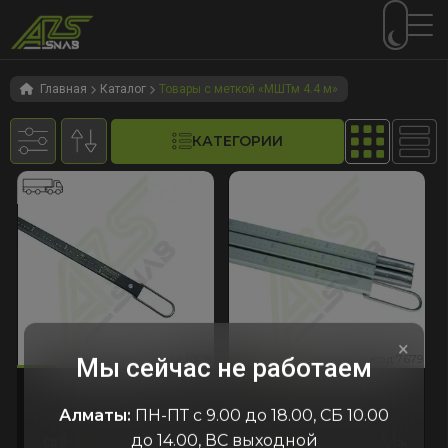
Перейти
Перейти
к
к
Главная
Каталог
Товары с меткой «МШТм 4.4 м»
навигации
содержимому
КАТЕГОРИИ
×
028
:7679
код:1028
код:7679
код:1028
код:7679
Мы сейчас не работаем
МШТм 4.4
МШТм-4.4К3
Алматы:
ПН-ПТ с 9.00 до 18.00, СБ 10.00
до 14.00, ВС выходной
ОПИКА
Беларусь
ОПИКА
Беларусь