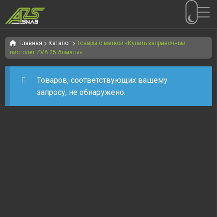
Перейти
Перейти
к
к
Главная
Каталог
Товары с меткой «Купить заправочный
пистолет ZVA 25 Алматы»
навигации
содержимому
Товаров, соответствующих вашему
запросу, не обнаружено.