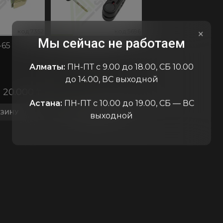
код:7352
код:5696
код:7352
код:5696
код:73
код:5
×
Мы сейчас не работаем
-65
Проводник УЗА-2МК
04 Химко
Алматы:
ПН-ПТ с 9.00 до 18.00, СБ 10.00
до 14.00, ВС выходной
20.000
₸
В наличии
100.000
₸
Астана:
ПН-ПТ с 10.00 до 19.00, СБ — ВС
РЗИНУ
В КОРЗИНУ
выходной