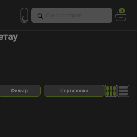
Поиск
0
товаров
етау
Фильтр
Сортировка