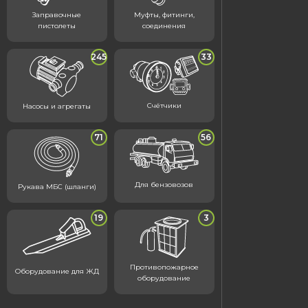
Заправочные
Муфты, фитинги,
пистолеты
соединения
245
33
Счётчики
Насосы и агрегаты
71
56
Для бензовозов
Рукава МБС (шланги)
19
3
Противопожарное
Оборудование для ЖД
оборудование