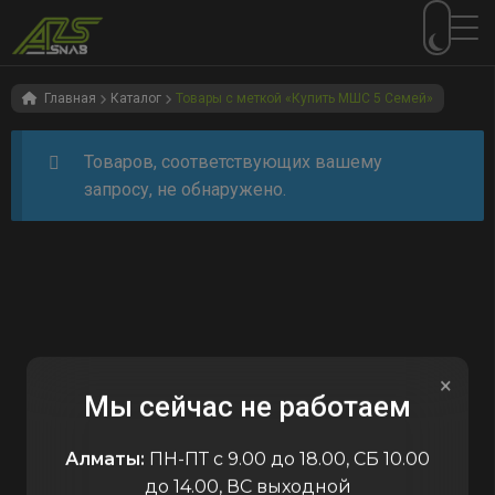
Перейти
Перейти
к
к
Главная
Каталог
Товары с меткой «Купить МШС 5 Семей»
навигации
содержимому
Товаров, соответствующих вашему
запросу, не обнаружено.
×
Мы сейчас не работаем
Алматы:
ПН-ПТ с 9.00 до 18.00, СБ 10.00
до 14.00, ВС выходной