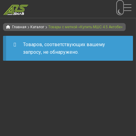
Перейти
Перейти
к
к
Главная
Каталог
Товары с меткой «Купить МШС 4.5 Актобе»
навигации
содержимому
Товаров, соответствующих вашему
запросу, не обнаружено.