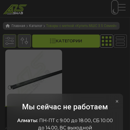
Перейти
Перейти
к
к
Главная
Каталог
Товары с меткой «Купить МШС 3.5 Семей»
навигации
содержимому
КАТЕГОРИИ
×
029
код:1029
код:1029
Мы сейчас не работаем
МШИ 3.5
Алматы:
ПН-ПТ с 9.00 до 18.00, СБ 10.00
до 14.00, ВС выходной
АЗТ КОМПЛЕКТ
Россия