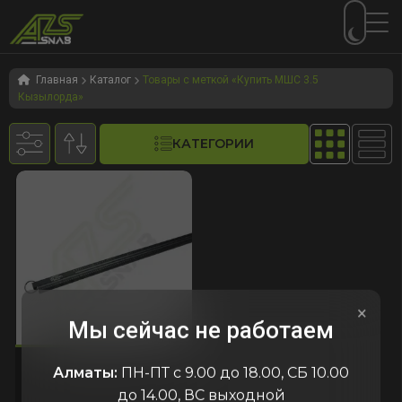
Перейти
Перейти
к
к
Главная
Каталог
Товары с меткой «Купить МШС 3.5
Кызылорда»
навигации
содержимому
КАТЕГОРИИ
×
Мы сейчас не работаем
029
код:1029
код:1029
МШИ 3.5
Алматы:
ПН-ПТ с 9.00 до 18.00, СБ 10.00
до 14.00, ВС выходной