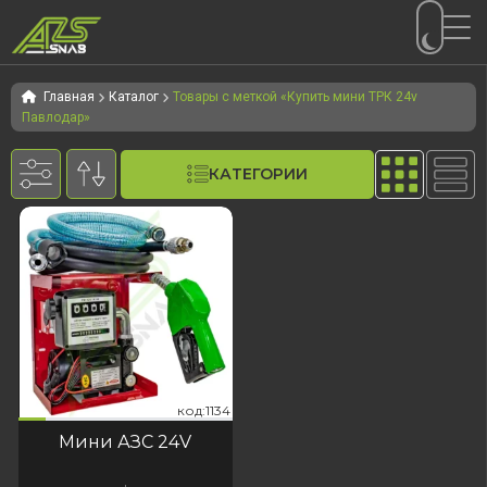
Перейти
Перейти
к
к
Главная
Каталог
Товары с меткой «Купить мини ТРК 24v
Павлодар»
навигации
содержимому
КАТЕГОРИИ
134
код:1134
код:1134
Мини АЗС 24V