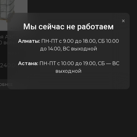
×
Мы сейчас не работаем
код:3245
код:3245
код:32
 АЗС 1 м/
Алматы:
ПН-ПТ с 9.00 до 18.00, СБ 10.00
0 вольт
до 14.00, ВС выходной
Китай
Астана:
ПН-ПТ с 10.00 до 19.00, СБ — ВС
240.000
₸
выходной
ОБНЕЕ