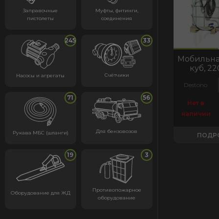
Заправочные
Муфты, фитинги,
пистолеты
соединения
245
33
код:3245
код:3245
Мобильная
куб, 22
Счётчики
Насосы и агрегаты
Destono
71
56
Нет в
наличии
Для бензовозов
Рукава МБС (шланги)
ПОДР
19
3
Противопожарное
Оборудование для ЖД
оборудование