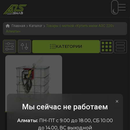
Перейти
Перейти
к
к
Главная
Каталог
Товары с меткой «Купить мини АЗС 220v
Алматы»
навигации
содержимому
КАТЕГОРИИ
×
Мы сейчас не работаем
245
код:3245
код:3245
Мобильная АЗС 1 м/
Алматы:
ПН-ПТ с 9.00 до 18.00, СБ 10.00
куб, 220 вольт
до 14.00, ВС выходной