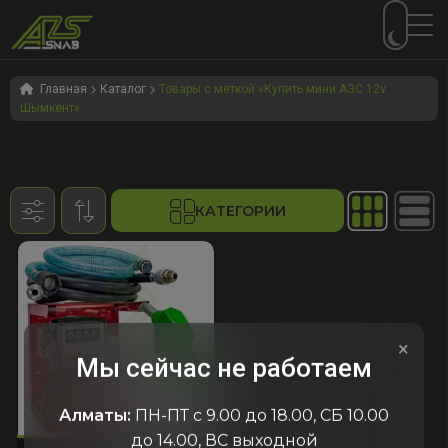
Перейти
Перейти
к
к
Главная
Каталог
Товары с меткой «Купить мини АЗС 12v
Шымкент»
навигации
содержимому
КАТЕГОРИИ
×
Мы сейчас не работаем
Алматы:
ПН-ПТ с 9.00 до 18.00, СБ 10.00
133
код:1133
код:1133
до 14.00, ВС выходной